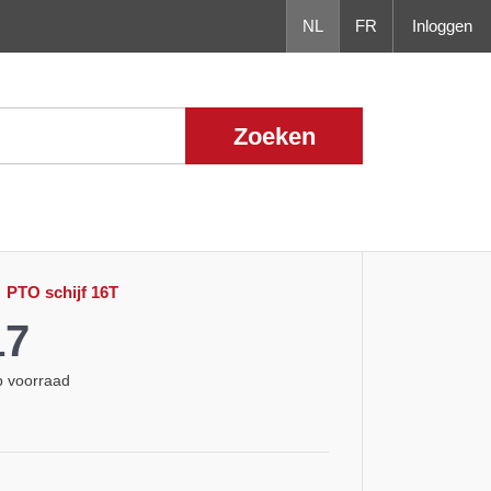
NL
FR
Inloggen
Zoeken
310
PTO schijf 16T
17
Op voorraad