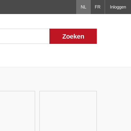
NL
FR
Inloggen
Zoeken