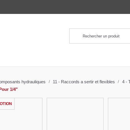
nts
omposants hydrauliques
11 - Raccords a sertir et flexibles
Tuyaux hydraulique
1 - Pour 1/4"
OTION