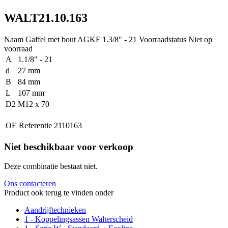
WALT21.10.163
Naam
Gaffel met bout AGKF 1.3/8" - 21
Voorraadstatus
Niet op
voorraad
A
1.1/8" - 21
d
27 mm
B
84 mm
L
107 mm
D2
M12 x 70
OE Referentie
2110163
Niet beschikbaar voor verkoop
Deze combinatie bestaat niet.
Ons contacteren
Product ook terug te vinden onder
Aandrijftechnieken
1 - Koppelingsassen Walterscheid