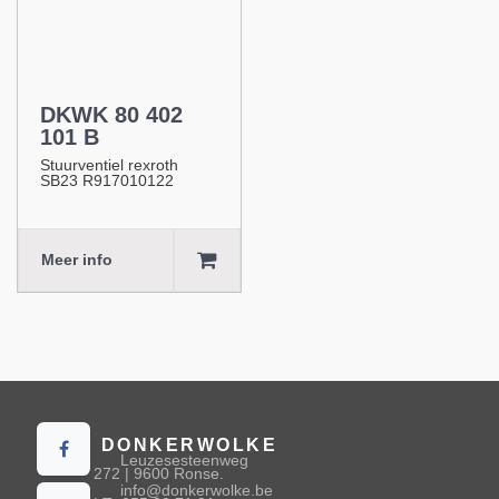
DKWK 80 402
101 B
Stuurventiel rexroth
SB23 R917010122
Meer info
DONKERWOLKE
Leuzesesteenweg
272 | 9600 Ronse.
info@donkerwolke.be