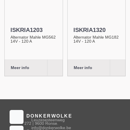
ISKRIA1203
ISKRIA1320
Alternator Mahle MG562
Alternator Mahle MG182
14V - 120 A
14V - 120 A
Meer info
Meer info
DONKERWOLKE
Leuzesesteenweg
272 | 9600 Ronse.
info@donkerwolke.be