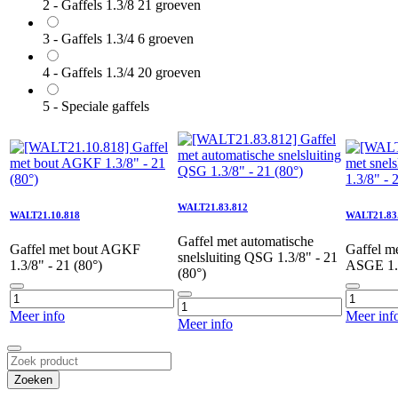
2 - Gaffels 1.3/8 21 groeven
3 - Gaffels 1.3/4 6 groeven
4 - Gaffels 1.3/4 20 groeven
5 - Speciale gaffels
WALT21.83.812
WALT21.10.818
WALT21.83
Gaffel met automatische
Gaffel met bout AGKF
Gaffel me
snelsluiting QSG 1.3/8" - 21
1.3/8" - 21 (80°)
ASGE 1.3
(80°)
Meer info
Meer inf
Meer info
Zoeken