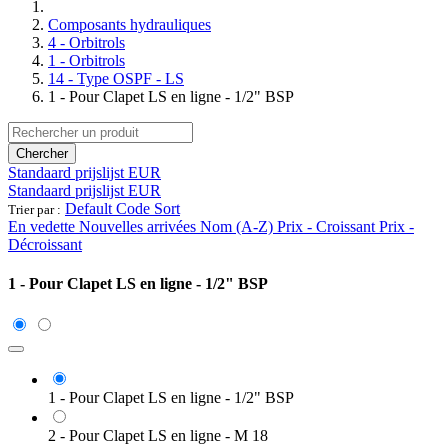
Composants hydrauliques
4 - Orbitrols
1 - Orbitrols
14 - Type OSPF - LS
1 - Pour Clapet LS en ligne - 1/2" BSP
Chercher
Standaard prijslijst EUR
Standaard prijslijst EUR
Default Code Sort
Trier par :
En vedette
Nouvelles arrivées
Nom (A-Z)
Prix - Croissant
Prix -
Décroissant
1 - Pour Clapet LS en ligne - 1/2" BSP
1 - Pour Clapet LS en ligne - 1/2" BSP
2 - Pour Clapet LS en ligne - M 18